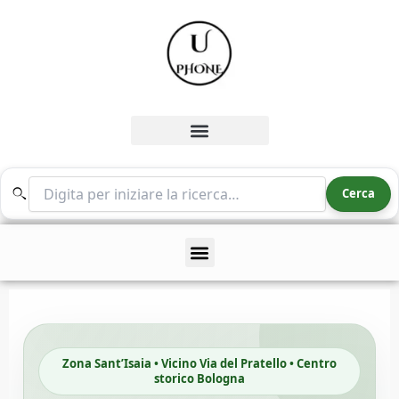
Vai
al
contenuto
Cerca nel sito
Cerca
Zona Sant’Isaia • Vicino Via del Pratello • Centro
storico Bologna