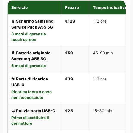
Servizio
Prezzo
Tempo indicativo
📱 Schermo Samsung
€129
1–2 ore
Service Pack A55 5G
3 mesi di garanzia
touch screen
🔋 Batteria originale
€59
45–90 min
Samsung A55 5G
6 mesi di garanzia
🔌 Porta di ricarica
€39
1–2 ore
USB-C
Ricarica lenta o cavo
non riconosciuto
🧼 Pulizia porta USB-C
€25
15–30 min
Prima di sostituire il
connettore