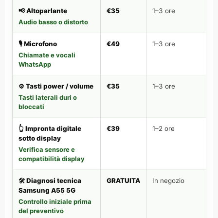
📢 Altoparlante
€35
1–3 ore
Audio basso o distorto
🎙️ Microfono
€49
1–3 ore
Chiamate e vocali
WhatsApp
⚙️ Tasti power / volume
€35
1–3 ore
Tasti laterali duri o
bloccati
👆 Impronta digitale
€39
1–2 ore
sotto display
Verifica sensore e
compatibilità display
🛠️ Diagnosi tecnica
GRATUITA
In negozio
Samsung A55 5G
Controllo iniziale prima
del preventivo