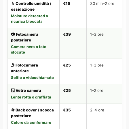
💧 Controllo umidità /
€15
30 min–2 ore
ossidazione
Moisture detected o
ricarica bloccata
📷 Fotocamera
€39
1–3 ore
posteriore
Camera nera o foto
sfocate
🤳 Fotocamera
€25
1–3 ore
anteriore
Selfie e videochiamate
🪟 Vetro camera
€25
1–2 ore
Lente rotta o graffiata
🔄 Back cover / scocca
€35
2–4 ore
posteriore
Colore da confermare