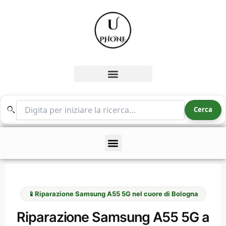
Vai
al
contenuto
Cerca nel sito
Cerca
📱
Riparazione Samsung A55 5G nel cuore di Bologna
Riparazione Samsung A55 5G a