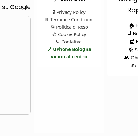
ti su Google
Ra
🔒 Privacy Policy
📄 Termini e Condizioni
🏠 
🔁 Politica di Reso
🛒 N
🍪 Cookie Policy
📰 
📞 Contattaci
📍 UPhone Bologna
🛠️ 
vicino al centro
👥 Ch
✍️ 