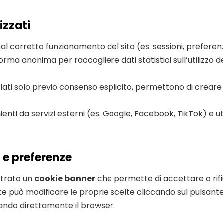
izzati
 al corretto funzionamento del sito (es. sessioni, prefere
 forma anonima per raccogliere dati statistici sull’utilizzo 
llati solo previo consenso esplicito, permettono di creare 
nti da servizi esterni (es. Google, Facebook, TikTok) e util
 e preferenze
strato un
cookie banner
che permette di accettare o rif
te può modificare le proprie scelte cliccando sul pulsant
rando direttamente il browser.