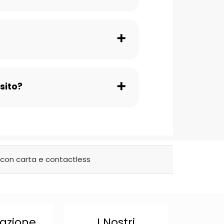
➕
➕
sito?
con carta e contactless
azione
I Nostri