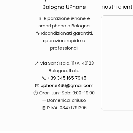
nostri clien
Bologna UPhone
📱 Riparazione iPhone e
smartphone a Bologna
🔧 Ricondizionati garantiti,
riparazioni rapide e
professionali
📍 Via Sant'Isaia, 11/A, 40123
Bologna, Italia
📞
+39 345 165 7945
📧
uphone466@gmail.com
🕒 Orari: Lun–Sab: 9:00–19:00
— Domenica: chiuso
🧾 P.IVA: 03471791206