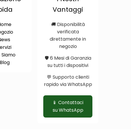
pida
Vantaggi
Home
🚚 Disponibilità
verificata
egozio
direttamente in
News
negozio
Servizi
i Siamo
🛡️ 6 Mesi di Garanzia
Blog
su tutti i dispositivi
💬 Supporto clienti
rapido via WhatsApp
📱 Contattaci
su WhatsApp