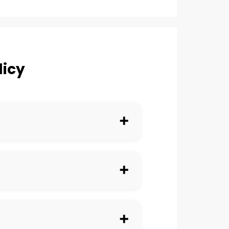
licy
➕
➕
➕