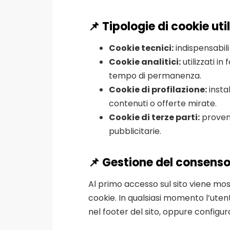
📌 Tipologie di cookie util
Cookie tecnici:
indispensabili
Cookie analitici:
utilizzati in
tempo di permanenza.
Cookie di profilazione:
insta
contenuti o offerte mirate.
Cookie di terze parti:
provenie
pubblicitarie.
📌 Gestione del consenso
Al primo accesso sul sito viene mo
cookie. In qualsiasi momento l’uten
nel footer del sito, oppure configu