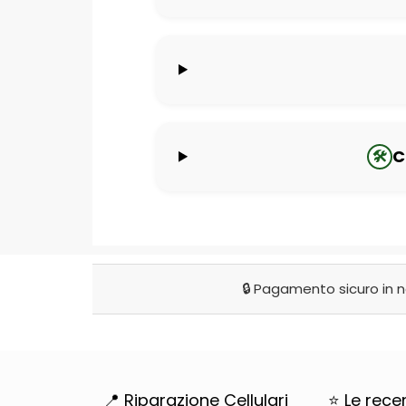
C
🛠️
🔒 Pagamento sicuro in 
📍 Riparazione Cellulari
⭐ Le rece