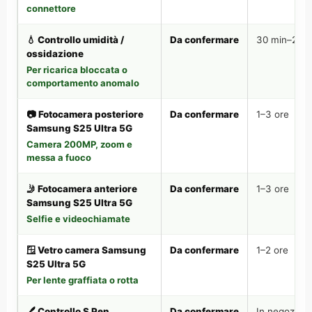
connettore
💧 Controllo umidità /
Da confermare
30 min–2 or
ossidazione
Per ricarica bloccata o
comportamento anomalo
📷 Fotocamera posteriore
Da confermare
1–3 ore
Samsung S25 Ultra 5G
Camera 200MP, zoom e
messa a fuoco
🤳 Fotocamera anteriore
Da confermare
1–3 ore
Samsung S25 Ultra 5G
Selfie e videochiamate
🪟 Vetro camera Samsung
Da confermare
1–2 ore
S25 Ultra 5G
Per lente graffiata o rotta
🖊️ Controllo S Pen
Da confermare
In negozio