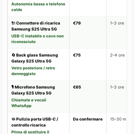
Autonomia bassa o telefono
caldo
🔌 Connettore di ricarica
€79
1–3 ore
Samsung S25 Ultra 5G
USB-C instabile o cavo non
riconosciuto
🔄 Back glass Samsung
€75
2–4 ore
Galaxy S25 Ultra 5G
Vetro posteriore / retro
danneggiato
🎙️ Microfono Samsung
€65
1–3 ore
Galaxy S25 Ultra 5G
Chiamate e vocali
WhatsApp
🧼 Pulizia porta USB-C /
Da confermare
15–30 min
controllo ricarica
Prima di sostituire il