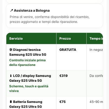
📍 Assistenza a Bologna
Prima di venire, conferma disponibilità del ricambio,
prezzo aggiornato e tempi della riparazione.
Servizio
Prezzo
Tempo indic
🛠️ Diagnosi tecnica
GRATUITA
In negozio
Samsung S25 Ultra 5G
Controllo iniziale prima
della riparazione
📱 LCD / display Samsung
€319
Da conferm
Galaxy S25 Ultra 5G
Schermo, touch e qualità
visiva
🔋 Batteria Samsung
€75
45–90 min
Galaxy S25 Ultra 5G