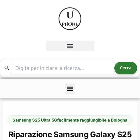
Vai
al
contenuto
Cerca nel sito
Cerca
Samsung S25 Ultra 5G
facilmente raggiungibile a Bologna
Riparazione Samsung Galaxy S25