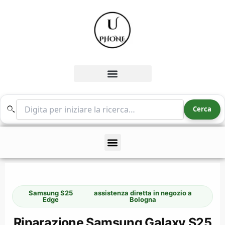
Vai
al
contenuto
Cerca nel sito
Cerca
Samsung S25
assistenza diretta in negozio a
Edge
Bologna
Riparazione Samsung Galaxy S25