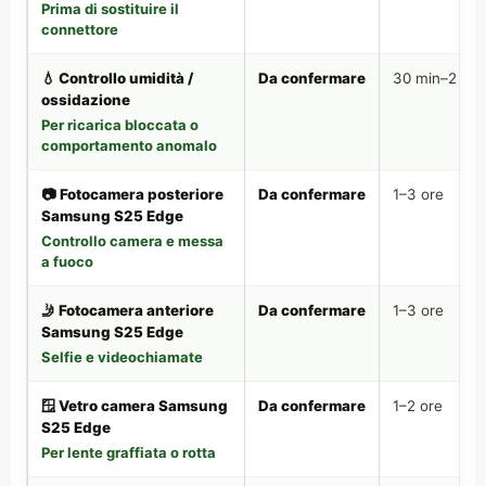
Prima di sostituire il
connettore
💧 Controllo umidità /
Da confermare
30 min–2 ore
ossidazione
Per ricarica bloccata o
comportamento anomalo
📷 Fotocamera posteriore
Da confermare
1–3 ore
Samsung S25 Edge
Controllo camera e messa
a fuoco
🤳 Fotocamera anteriore
Da confermare
1–3 ore
Samsung S25 Edge
Selfie e videochiamate
🪟 Vetro camera Samsung
Da confermare
1–2 ore
S25 Edge
Per lente graffiata o rotta