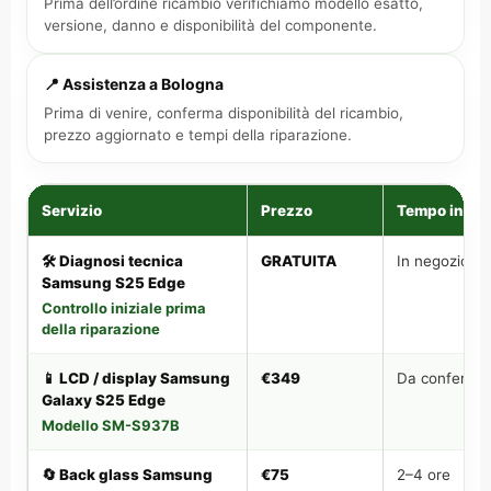
Prima dell’ordine ricambio verifichiamo modello esatto,
versione, danno e disponibilità del componente.
📍 Assistenza a Bologna
Prima di venire, conferma disponibilità del ricambio,
prezzo aggiornato e tempi della riparazione.
Servizio
Prezzo
Tempo indic
🛠️ Diagnosi tecnica
GRATUITA
In negozio
Samsung S25 Edge
Controllo iniziale prima
della riparazione
📱 LCD / display Samsung
€349
Da conferma
Galaxy S25 Edge
Modello SM-S937B
🔄 Back glass Samsung
€75
2–4 ore