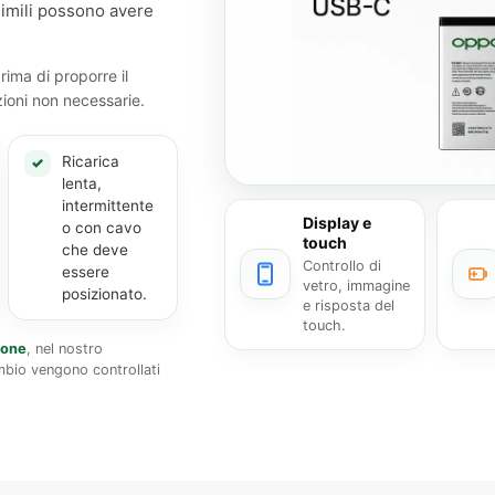
imili possono avere
rima di proporre il
zioni non necessarie.
Ricarica
✓
lenta,
intermittente
Display e
o con cavo
touch
che deve
Controllo di
essere
vetro, immagine
posizionato.
e risposta del
touch.
hone
, nel nostro
mbio vengono controllati