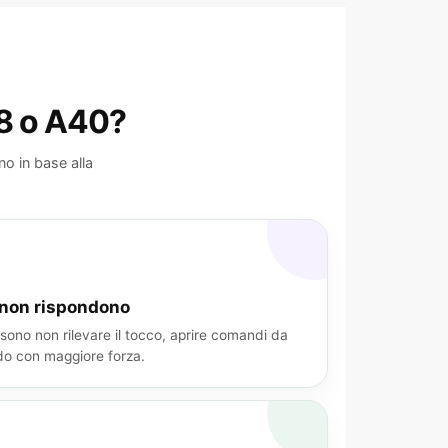
38 o A40?
o in base alla
 non rispondono
ono non rilevare il tocco, aprire comandi da
do con maggiore forza.