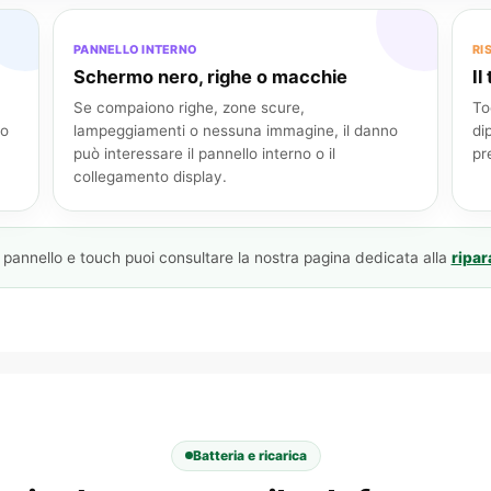
PANNELLO INTERNO
RI
Schermo nero, righe o macchie
Il
Se compaiono righe, zone scure,
To
no
lampeggiamenti o nessuna immagine, il danno
di
può interessare il pannello interno o il
pr
collegamento display.
, pannello e touch puoi consultare la nostra pagina dedicata alla
ripa
Batteria e ricarica