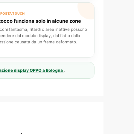
SPOSTA TOUCH
 tocco funziona solo in alcune zone
cchi fantasma, ritardi o aree inattive possono
pendere dal modulo display, dal flat o dalla
essione causata da un frame deformato.
razione display OPPO a Bologna
.