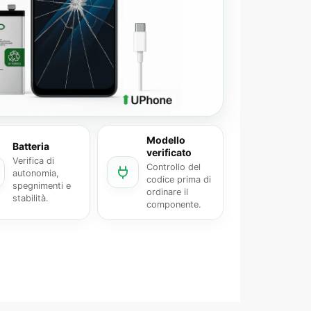
Modello
Batteria
verificato
Verifica di
Controllo del
autonomia,
codice prima di
spegnimenti e
ordinare il
stabilità.
componente.