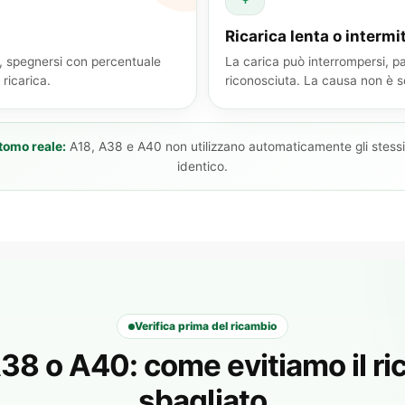
Ricarica lenta o intermi
y, spegnersi con percentuale
La carica può interrompersi, p
ricarica.
riconosciuta. La causa non è 
tomo reale:
A18, A38 e A40 non utilizzano automaticamente gli stes
identico.
Verifica prima del ricambio
38 o A40: come evitiamo il r
sbagliato