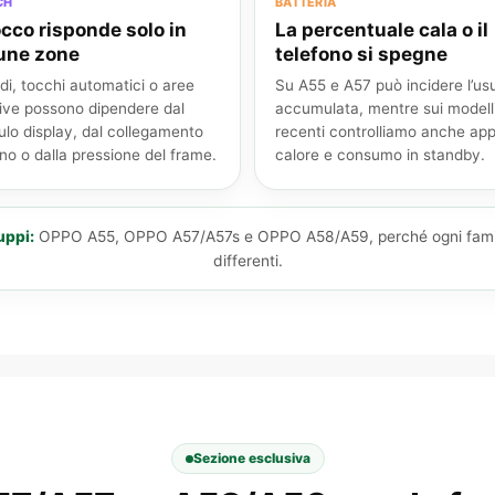
CH
BATTERIA
tocco risponde solo in
La percentuale cala o il
une zone
telefono si spegne
rdi, tocchi automatici o aree
Su A55 e A57 può incidere l’us
tive possono dipendere dal
accumulata, mentre sui modelli
lo display, dal collegamento
recenti controlliamo anche app
rno o dalla pressione del frame.
calore e consumo in standby.
uppi:
OPPO A55, OPPO A57/A57s e OPPO A58/A59, perché ogni famiglia
differenti.
Sezione esclusiva