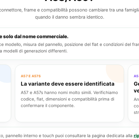
 connettore, frame e compatibilità possono cambiare tra una famiglia 
quando il danno sembra identico.
de solo dal nome commerciale.
e modello, misura del pannello, posizione del flat e condizioni del fr
modelli di generazioni differenti.
A57 E A57S
A5
La variante deve essere identificata
G
ve
A57 e A57s hanno nomi molto simili. Verifichiamo
codice, flat, dimensioni e compatibilità prima di
An
confermare il componente.
co
st
tto, pannello interno e touch puoi consultare la pagina dedicata alla
ri