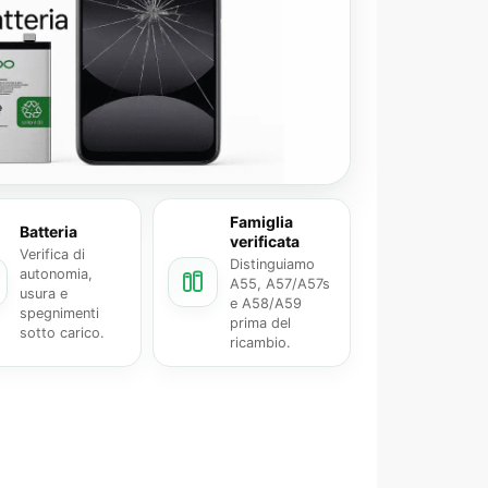
Famiglia
Batteria
verificata
Verifica di
Distinguiamo
autonomia,
A55, A57/A57s
usura e
e A58/A59
spegnimenti
prima del
sotto carico.
ricambio.