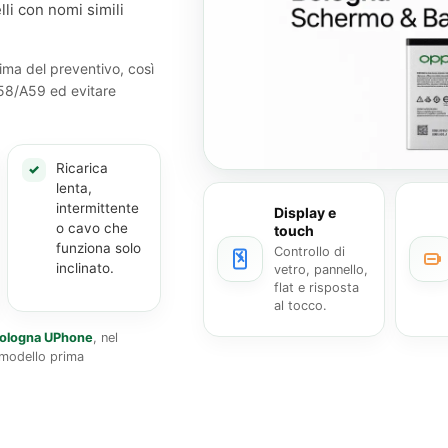
lli con nomi simili
ima del preventivo, così
58/A59 ed evitare
Ricarica
✓
lenta,
intermittente
Display e
o cavo che
touch
funziona solo
Controllo di
inclinato.
vetro, pannello,
flat e risposta
al tocco.
 Bologna UPhone
, nel
l modello prima