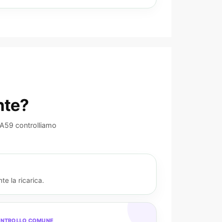
nte?
 A59 controlliamo
e la ricarica.
NTROLLO COMUNE