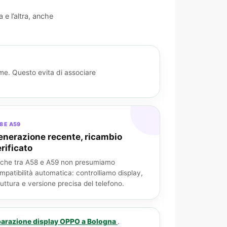
e l’altra, anche
ame. Questo evita di associare
8 E A59
enerazione recente, ricambio
rificato
che tra A58 e A59 non presumiamo
mpatibilità automatica: controlliamo display,
ruttura e versione precisa del telefono.
parazione display OPPO a Bologna
.