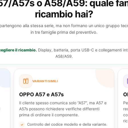
57/A57s o A58/A59: quale fami
ricambio hai?
partengono alla stessa serie, ma non formano un unico gruppo tec
in tre famiglie prima del preventivo.
egliere il ricambio.
Display, batteria, porta USB-C e collegamenti in
A58/A59.
VARIANTI SIMILI
OPPO A57 e A57s
O
Il cliente spesso comunica solo “A57”, ma A57 e
Pe
i
A57s possono richiedere verifiche differenti
re
prima di ordinare il componente.
co
ri
Controllo del codice modello e della variante.
✓