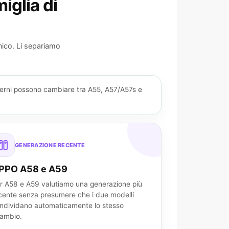
glia di
nico. Li separiamo
terni possono cambiare tra A55, A57/A57s e
GENERAZIONE RECENTE
PPO A58 e A59
r A58 e A59 valutiamo una generazione più
cente senza presumere che i due modelli
ndividano automaticamente lo stesso
cambio.