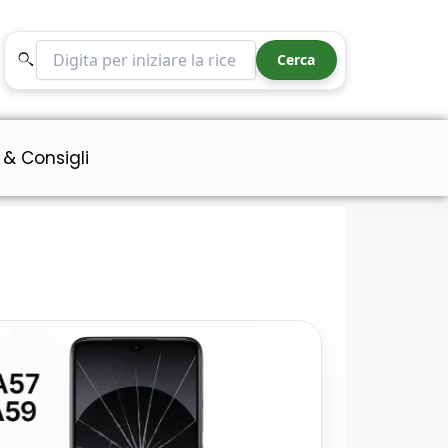
Cerca nel sito
Cerca
 & Consigli