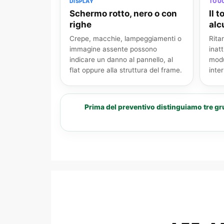
DISPLAY
TOU
Schermo rotto, nero o con
Il 
righe
alc
Crepe, macchie, lampeggiamenti o
Rita
immagine assente possono
inat
indicare un danno al pannello, al
modu
flat oppure alla struttura del frame.
inte
Prima del preventivo distinguiamo tre gr