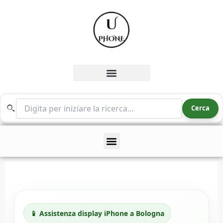
Vai
al
contenuto
Cerca nel sito
Cerca
📱 Assistenza display iPhone a Bologna