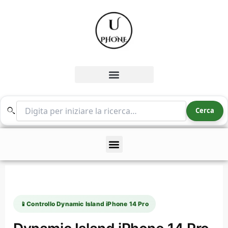
Vai
al
contenuto
Cerca nel sito
Cerca
📱
Controllo Dynamic Island iPhone 14 Pro