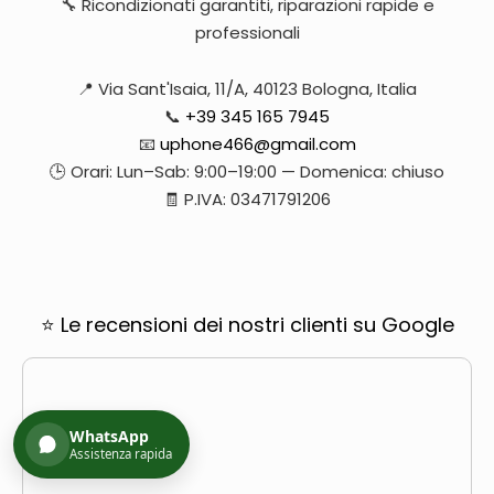
🔧 Ricondizionati garantiti, riparazioni rapide e
professionali
📍 Via Sant'Isaia, 11/A, 40123 Bologna, Italia
📞
+39 345 165 7945
📧
uphone466@gmail.com
🕒 Orari: Lun–Sab: 9:00–19:00 — Domenica: chiuso
🧾 P.IVA: 03471791206
⭐ Le recensioni dei nostri clienti su Google
WhatsApp
Assistenza rapida