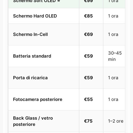
Schermo Soft OLED ⭐
€99
1 ora
Schermo Hard OLED
€85
1 ora
Schermo In-Cell
€69
1 ora
30–45
Batteria standard
€59
min
Porta di ricarica
€59
1 ora
Fotocamera posteriore
€55
1 ora
Back Glass / vetro
€75
1–2 ore
posteriore