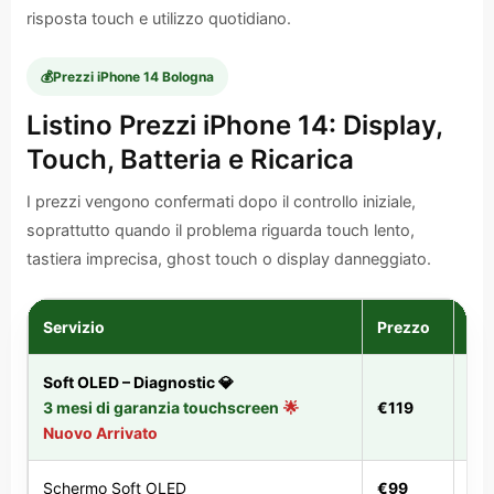
risposta touch e utilizzo quotidiano.
💰
Prezzi iPhone 14 Bologna
Listino Prezzi iPhone 14: Display,
Touch, Batteria e Ricarica
I prezzi vengono confermati dopo il controllo iniziale,
soprattutto quando il problema riguarda touch lento,
tastiera imprecisa, ghost touch o display danneggiato.
Servizio
Prezzo
Te
Soft OLED – Diagnostic 💎
3 mesi di garanzia touchscreen
🌟
€119
1 o
Nuovo Arrivato
Schermo Soft OLED
€99
1 o