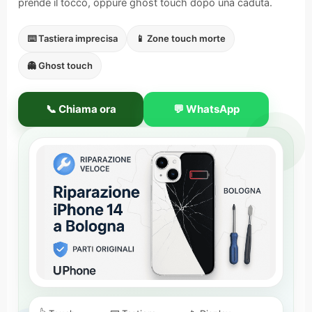
prende il tocco, oppure ghost touch dopo una caduta.
⌨️ Tastiera imprecisa
📱 Zone touch morte
👻 Ghost touch
📞 Chiama ora
💬 WhatsApp