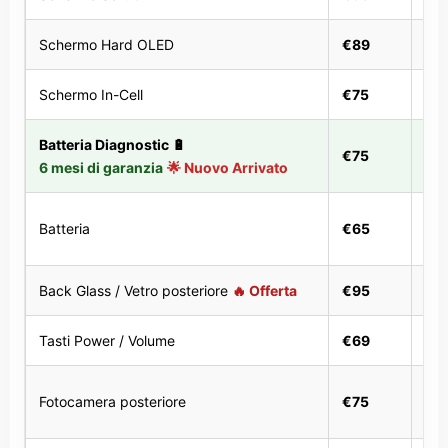
Schermo Hard OLED
€89
1 o
Schermo In-Cell
€75
1 o
Batteria Diagnostic 🔋
30
€75
6 mesi di garanzia
🌟 Nuovo Arrivato
min
30
Batteria
€65
min
Back Glass / Vetro posteriore
🔥 Offerta
€95
1–2
Tasti Power / Volume
€69
1 o
Fotocamera posteriore
€75
1 o