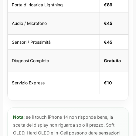
Porta di ricarica Lightning
€89
1 o
30
Audio / Microfono
€45
min
Sensori / Prossimità
€45
45 
5–
Diagnosi Completa
Gratuita
min
10
Servizio Express
€10
min
Nota:
se il touch iPhone 14 non risponde bene, la
scelta del display non riguarda solo il prezzo. Soft
OLED, Hard OLED e In-Cell possono dare sensazioni