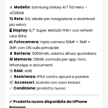
📱
Modello:
Samsung Galaxy A17 5G Nero –
4/128GB
📶
Rete:
5G, ideale per navigazione e download
più veloci
🖥️
Display:
6,7″ Super AMOLED FHD+ con refresh
rate 90Hz
📸
Fotocamera:
tripla camera 50MP + 5MP +
2MP, con OIS sulla principale
🔋
Batteria:
5000mAh, adatta all’uso quotidiano
💾
Memoria:
128GB, comoda per app, foto,
WhatsApp e documenti
🚀
RAM:
4GB
💧
Resistenza:
IP54 contro spruzzi e polvere
📦
Accessori:
scatola con cavo incluso
✅
Condizione:
prodotto nuovo
✅ Prodotto nuovo disponibile da UPhone
Bologna