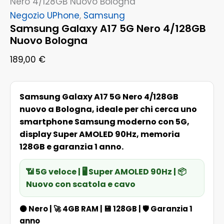
Nero 4/128GB Nuovo Bologna
Negozio UPhone
,
Samsung
Samsung Galaxy A17 5G Nero 4/128GB
Nuovo Bologna
189,00
€
Samsung Galaxy A17 5G Nero 4/128GB
nuovo a Bologna, ideale per chi cerca uno
smartphone Samsung moderno con 5G,
display Super AMOLED 90Hz, memoria
128GB e garanzia 1 anno.
📶 5G veloce | 🖥️ Super AMOLED 90Hz | 📦
Nuovo con scatola e cavo
⚫
Nero
| 🚀
4GB RAM
| 💾
128GB
| 🛡️
Garanzia 1
anno