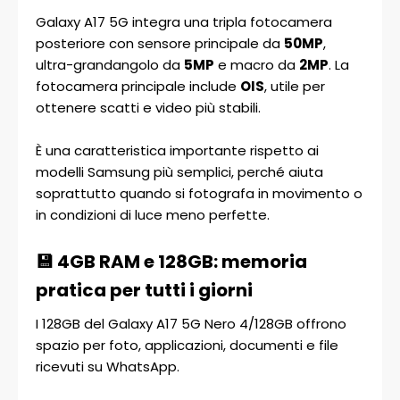
Galaxy A17 5G integra una tripla fotocamera
posteriore con sensore principale da
50MP
,
ultra-grandangolo da
5MP
e macro da
2MP
. La
fotocamera principale include
OIS
, utile per
ottenere scatti e video più stabili.
È una caratteristica importante rispetto ai
modelli Samsung più semplici, perché aiuta
soprattutto quando si fotografa in movimento o
in condizioni di luce meno perfette.
💾 4GB RAM e 128GB: memoria
pratica per tutti i giorni
I 128GB del Galaxy A17 5G Nero 4/128GB offrono
spazio per foto, applicazioni, documenti e file
ricevuti su WhatsApp.