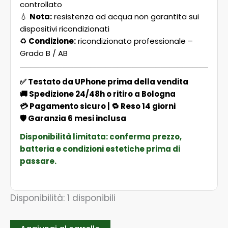
controllato
💧
Nota:
resistenza ad acqua non garantita sui
dispositivi ricondizionati
♻️
Condizione:
ricondizionato professionale –
Grado B / AB
✅ Testato da UPhone prima della vendita
🚚 Spedizione 24/48h o ritiro a Bologna
💳 Pagamento sicuro | 🔁 Reso 14 giorni
🛡️ Garanzia 6 mesi inclusa
Disponibilità limitata: conferma prezzo,
batteria e condizioni estetiche prima di
passare.
Disponibilità:
1 disponibili