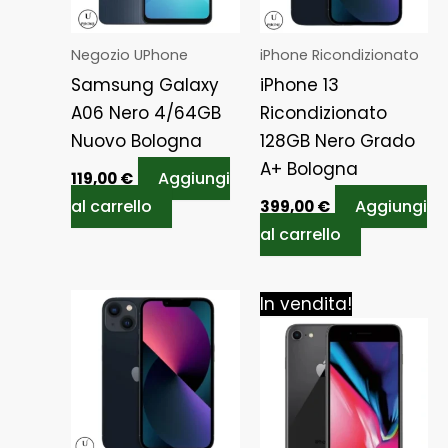
Negozio UPhone
iPhone Ricondizionato
Samsung Galaxy
iPhone 13
A06 Nero 4/64GB
Ricondizionato
Nuovo Bologna
128GB Nero Grado
A+ Bologna
Aggiungi
119,00
€
al carrello
Aggiungi
399,00
€
al carrello
Il
Il
In vendita!
prezzo
prezz
originale
attua
era:
è:
279,00 €.
259,00