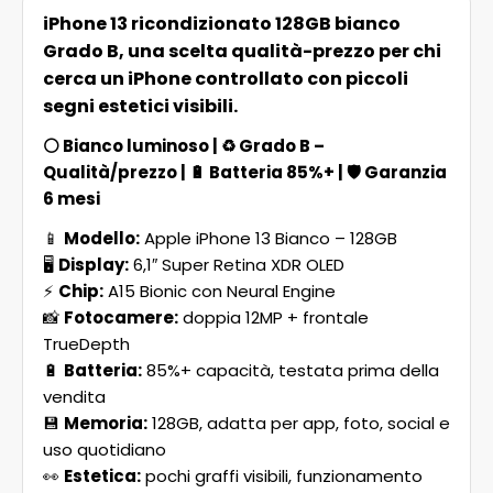
iPhone 13 ricondizionato 128GB bianco
Grado B, una scelta qualità-prezzo per chi
cerca un iPhone controllato con piccoli
segni estetici visibili.
⚪
Bianco luminoso
| ♻️
Grado B –
Qualità/prezzo
| 🔋
Batteria 85%+
| 🛡️
Garanzia
6 mesi
📱
Modello:
Apple iPhone 13 Bianco – 128GB
🖥️
Display:
6,1″ Super Retina XDR OLED
⚡
Chip:
A15 Bionic con Neural Engine
📸
Fotocamere:
doppia 12MP + frontale
TrueDepth
🔋
Batteria:
85%+ capacità, testata prima della
vendita
💾
Memoria:
128GB, adatta per app, foto, social e
uso quotidiano
👀
Estetica:
pochi graffi visibili, funzionamento