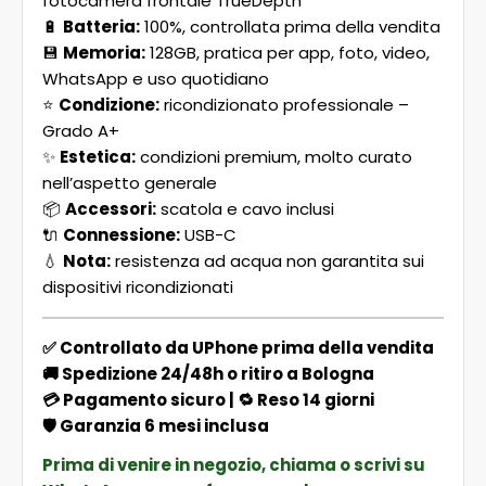
fotocamera frontale TrueDepth
🔋
Batteria:
100%, controllata prima della vendita
💾
Memoria:
128GB, pratica per app, foto, video,
WhatsApp e uso quotidiano
⭐
Condizione:
ricondizionato professionale –
Grado A+
✨
Estetica:
condizioni premium, molto curato
nell’aspetto generale
📦
Accessori:
scatola e cavo inclusi
🔌
Connessione:
USB-C
💧
Nota:
resistenza ad acqua non garantita sui
dispositivi ricondizionati
✅ Controllato da UPhone prima della vendita
🚚 Spedizione 24/48h o ritiro a Bologna
💳 Pagamento sicuro | 🔁 Reso 14 giorni
🛡️ Garanzia 6 mesi inclusa
Prima di venire in negozio, chiama o scrivi su