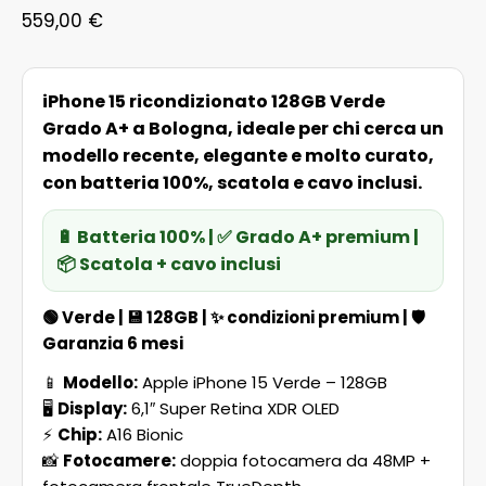
559,00
€
iPhone 15 ricondizionato 128GB Verde
Grado A+ a Bologna, ideale per chi cerca un
modello recente, elegante e molto curato,
con batteria 100%, scatola e cavo inclusi.
🔋 Batteria 100% | ✅ Grado A+ premium |
📦 Scatola + cavo inclusi
🟢
Verde
| 💾
128GB
| ✨
condizioni premium
| 🛡️
Garanzia 6 mesi
📱
Modello:
Apple iPhone 15 Verde – 128GB
🖥️
Display:
6,1″ Super Retina XDR OLED
⚡
Chip:
A16 Bionic
📸
Fotocamere:
doppia fotocamera da 48MP +