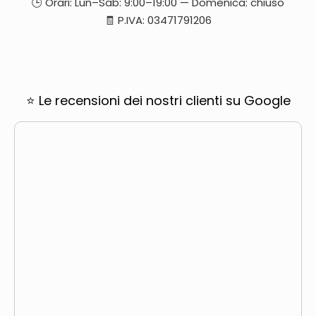
🕒 Orari: Lun–Sab: 9:00–19:00 — Domenica: chiuso
🧾 P.IVA: 03471791206
⭐ Le recensioni dei nostri clienti su Google