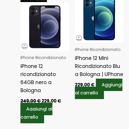
prezzo
prezzo
originale
attuale
era:
è:
249,00 €.
229,00 €.
iPhone Ricondizionato
iPhone Ricondizionato
iPhone 12 Mini
iPhone 12
Ricondizionato Blu
ricondizionato
a Bologna | UPhone
64GB nero a
Aggiungi
229,00
€
Bologna
al carrello
249,00
€
229,00
€
Aggiungi al
carrello