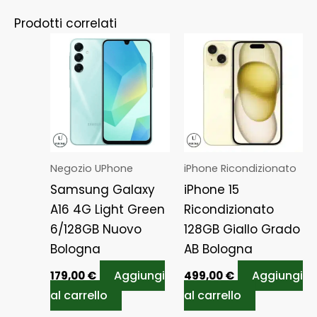
Prodotti correlati
Negozio UPhone
iPhone Ricondizionato
Samsung Galaxy
iPhone 15
A16 4G Light Green
Ricondizionato
6/128GB Nuovo
128GB Giallo Grado
Bologna
AB Bologna
Aggiungi
Aggiungi
179,00
€
499,00
€
al carrello
al carrello