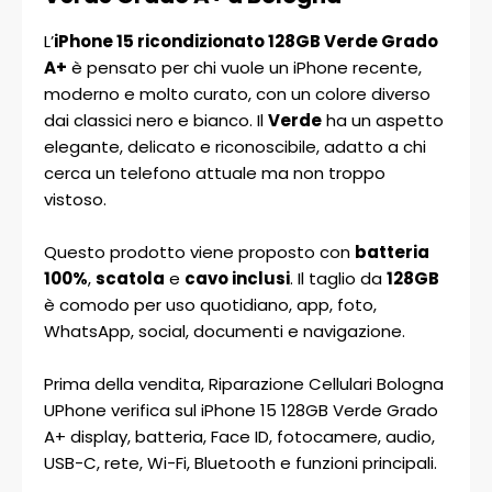
L’
iPhone 15 ricondizionato 128GB Verde Grado
A+
è pensato per chi vuole un iPhone recente,
moderno e molto curato, con un colore diverso
dai classici nero e bianco. Il
Verde
ha un aspetto
elegante, delicato e riconoscibile, adatto a chi
cerca un telefono attuale ma non troppo
vistoso.
Questo prodotto viene proposto con
batteria
100%
,
scatola
e
cavo inclusi
. Il taglio da
128GB
è comodo per uso quotidiano, app, foto,
WhatsApp, social, documenti e navigazione.
Prima della vendita, Riparazione Cellulari Bologna
UPhone verifica sul iPhone 15 128GB Verde Grado
A+ display, batteria, Face ID, fotocamere, audio,
USB-C, rete, Wi-Fi, Bluetooth e funzioni principali.