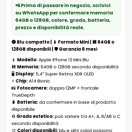
📲 Prima di passare in negozio, scrivici
su WhatsApp per confermare memoria
64GB o 128GB, colore, grado, batteria,
prezzo e disponibilità reale.
🔵
Blu compatto
| 📱
Formato Mini
| 💾
64GB o
128GB disponibili
| 🛡️
Garanzia 6 mesi
📱
Modello:
Apple iPhone 12 Mini Blu
💾
Memoria:
64GB o 128GB secondo disponibilità
🖥️
Display:
5,4″ Super Retina XDR OLED
⚡
Chip:
A14 Bionic
📸
Fotocamere:
doppia 12MP + frontale
TrueDepth
🔋
Batteria:
da confermare in base al prodotto
disponibile
♻️
Grado estetico:
può variare tra A+, A, B/AB o C
secondo disponibilità
🎨
Colori disponibili:
blu e altri colori possono