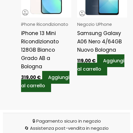
iPhone Ricondizionato
Negozio UPhone
iPhone 13 Mini
Samsung Galaxy
Ricondizionato
A06 Nero 4/64GB
128GB Bianco
Nuovo Bologna
Grado AB a
Aggiungi
119,00
€
Bologna
al carrello
Aggiungi
319,00
€
al carrello
🔒 Pagamento sicuro in negozio
🔄 Assistenza post-vendita in negozio