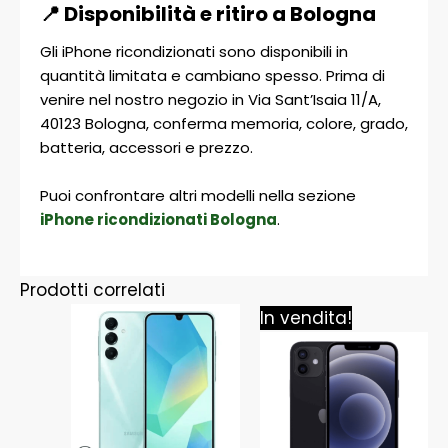
📍 Disponibilità e ritiro a Bologna
Gli iPhone ricondizionati sono disponibili in
quantità limitata e cambiano spesso. Prima di
venire nel nostro negozio in Via Sant’Isaia 11/A,
40123 Bologna, conferma memoria, colore, grado,
batteria, accessori e prezzo.
Puoi confrontare altri modelli nella sezione
iPhone ricondizionati Bologna
.
Prodotti correlati
Il
Il
In vendita!
prezzo
prezz
originale
attua
era:
è:
299,00 €.
269,0