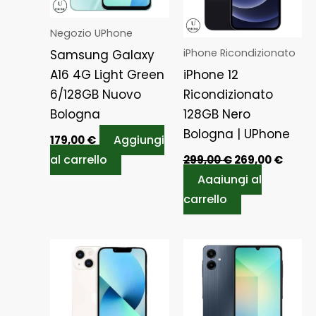
Negozio UPhone
iPhone Ricondizionato
Samsung Galaxy
A16 4G Light Green
iPhone 12
6/128GB Nuovo
Ricondizionato
Bologna
128GB Nero
Bologna | UPhone
Aggiungi
179,00
€
al carrello
299,00
€
269,00
€
Aggiungi al
carrello