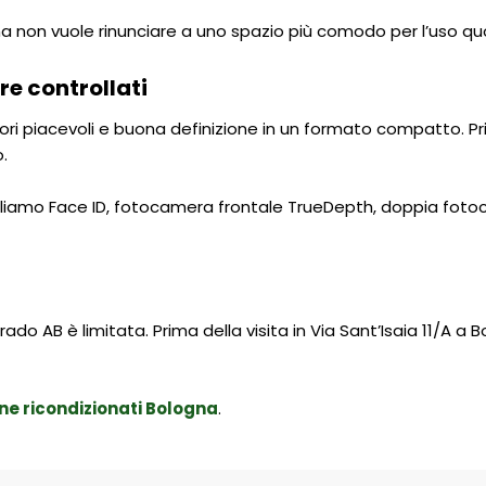
ma non vuole rinunciare a uno spazio più comodo per l’uso qu
re controllati
olori piacevoli e buona definizione in un formato compatto. P
.
olliamo Face ID, fotocamera frontale TrueDepth, doppia foto
Grado AB è limitata. Prima della visita in Via Sant’Isaia 11/
ne ricondizionati Bologna
.