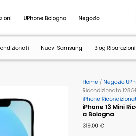
iPhone
13
Mini
zioni
UPhone Bologna
Negozio
Ricondizionato
128GB
Bianco
Grado
AB
ondizionati
Nuovi Samsung
Blog Riparazioni
a
Bologna
quantità
Home
/
Negozio UP
Ricondizionato 128G
iPhone Ricondiziona
iPhone 13 Mini R
a Bologna
319,00
€