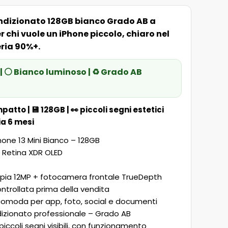
condizionato 128GB bianco Grado AB a
r chi vuole un iPhone piccolo, chiaro nel
eria 90%+.
| ⚪ Bianco luminoso | ♻️ Grado AB
mpatto
| 💾
128GB
| 👀
piccoli segni estetici
a 6 mesi
one 13 Mini Bianco – 128GB
 Retina XDR OLED
ia 12MP + fotocamera frontale TrueDepth
ntrollata prima della vendita
comoda per app, foto, social e documenti
izionato professionale – Grado AB
 piccoli segni visibili, con funzionamento