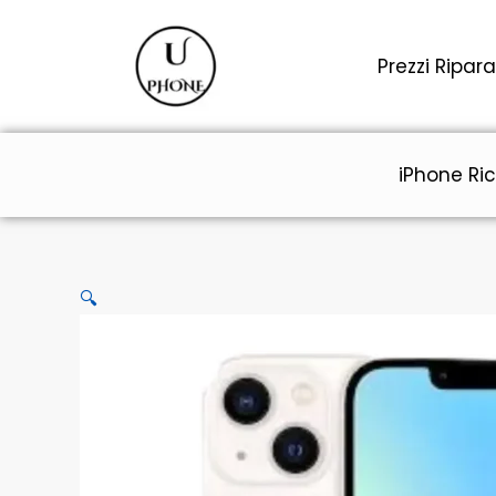
Vai
al
Prezzi Ripara
contenuto
iPhone Ric
🔍