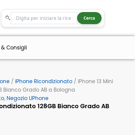
128GB
Bianco
Cerca nel sito
Grado
Cerca
AB
a
Bologna
quantità
 & Consigli
hone
/
iPhone Ricondizionato
/ iPhone 13 Mini
B Bianco Grado AB a Bologna
to
,
Negozio UPhone
icondizionato 128GB Bianco Grado AB