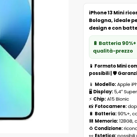
iPhone 13 Mini ri
Bologna, ideale pe
design e con batt
🔋 Batteria 90%+ 
qualità-prezzo
📱
Formato Mini co
possibili
| 🛡️
Garanzi
📱
Modello:
Apple iPh
🖥️
Display:
5,4″ Super
⚡
Chip:
A15 Bionic
📸
Fotocamere:
dopp
🔋
Batteria:
90%+, co
💾
Memoria:
128GB, 
♻️
Condizione:
ricond
👀
Estetica:
possibili