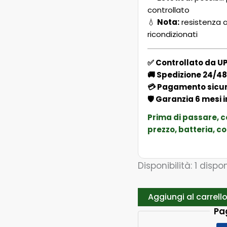
controllato
💧
Nota:
resistenza a
ricondizionati
✅ Controllato da U
🚚 Spedizione 24/48h
💳 Pagamento sicuro 
🛡️ Garanzia 6 mesi 
Prima di passare, 
prezzo, batteria, co
Disponibilità:
1 dispon
Aggiungi al carrell
Pa