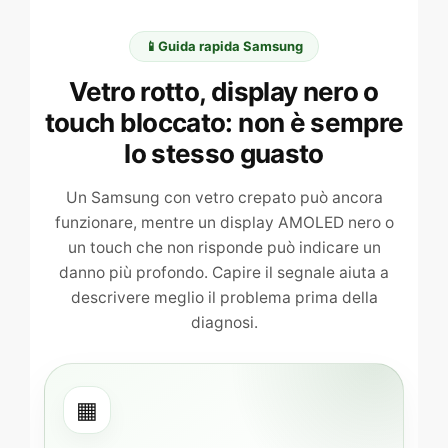
Display
📱
Guida rapida Samsung
Samsung
rotto
Vetro rotto, display nero o
o
touch bloccato: non è sempre
touch
lo stesso guasto
non
funziona:
Un Samsung con vetro crepato può ancora
come
funzionare, mentre un display AMOLED nero o
capire
un touch che non risponde può indicare un
il
danno più profondo. Capire il segnale aiuta a
descrivere meglio il problema prima della
tipo
diagnosi.
di
danno
▦