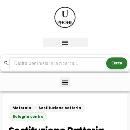
Vai
al
contenuto
Cerca nel sito
Cerca
Motorola
Sostituzione batteria
Bologna centro