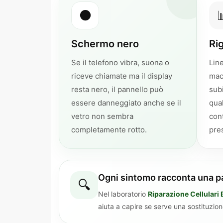
⚫

Schermo nero
Ri
Se il telefono vibra, suona o
Line
riceve chiamate ma il display
mac
resta nero, il pannello può
sub
essere danneggiato anche se il
qual
vetro non sembra
cont
completamente rotto.
pre
Ogni sintomo racconta una p
🔍
Nel laboratorio
Riparazione Cellular
aiuta a capire se serve una sostituzion