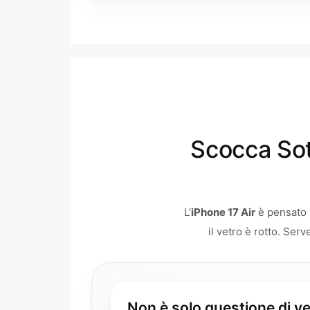
Scocca Sott
L’
iPhone 17 Air
è pensato 
il vetro è rotto. Ser
Non è solo questione di ve