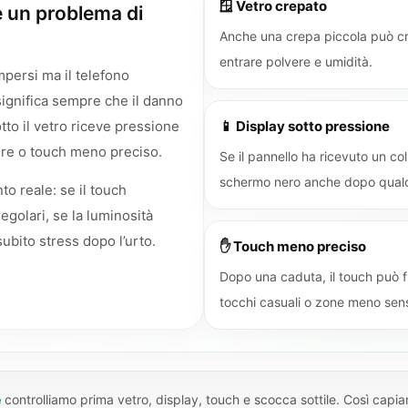
🪟 Vetro crepato
 un problema di
Anche una crepa piccola può cre
entrare polvere e umidità.
mpersi ma il telefono
ignifica sempre che il danno
otto il vetro riceve pressione
📱 Display sotto pressione
cure o touch meno preciso.
Se il pannello ha ricevuto un c
schermo nero anche dopo qualc
o reale: se il touch
regolari, se la luminosità
subito stress dopo l’urto.
✋ Touch meno preciso
Dopo una caduta, il touch può f
tocchi casuali o zone meno sensi
e
controlliamo prima vetro, display, touch e scocca sottile. Così capia