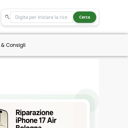
Cerca nel sito
Cerca
 & Consigli