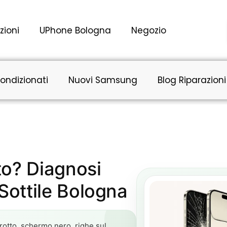
zioni
UPhone Bologna
Negozio
ondizionati
Nuovi Samsung
Blog Riparazioni
to? Diagnosi
ottile Bologna
rotto, schermo nero, righe sul