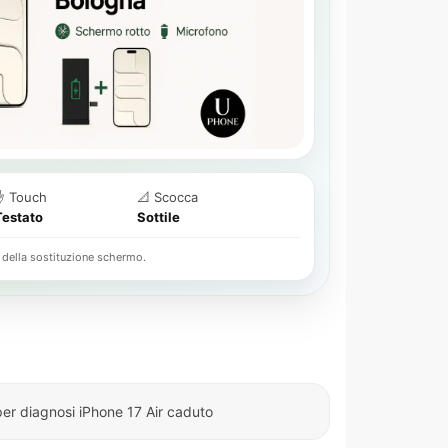
✋ Touch
📐 Scocca
Testato
Sottile
della sostituzione schermo.
per diagnosi iPhone 17 Air caduto