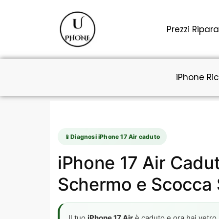
Vai
al
Prezzi Ripara
contenuto
iPhone Ric
📱
Diagnosi iPhone 17 Air caduto
iPhone 17 Air Cadu
Schermo e Scocca S
Il tuo
iPhone 17 Air
è caduto e ora hai vetro 