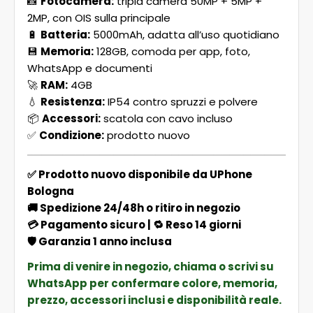
📸
Fotocamera:
tripla camera 50MP + 5MP +
2MP, con OIS sulla principale
🔋
Batteria:
5000mAh, adatta all’uso quotidiano
💾
Memoria:
128GB, comoda per app, foto,
WhatsApp e documenti
🚀
RAM:
4GB
💧
Resistenza:
IP54 contro spruzzi e polvere
📦
Accessori:
scatola con cavo incluso
✅
Condizione:
prodotto nuovo
✅ Prodotto nuovo disponibile da UPhone
Bologna
🚚 Spedizione 24/48h o ritiro in negozio
💳 Pagamento sicuro | 🔁 Reso 14 giorni
🛡️ Garanzia 1 anno inclusa
Prima di venire in negozio, chiama o scrivi su
WhatsApp per confermare colore, memoria,
prezzo, accessori inclusi e disponibilità reale.