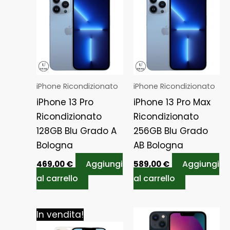
iPhone Ricondizionato
iPhone Ricondizionato
iPhone 13 Pro
iPhone 13 Pro Max
Ricondizionato
Ricondizionato
128GB Blu Grado A
256GB Blu Grado
Bologna
AB Bologna
Aggiungi
Aggiungi
469,00
€
589,00
€
al carrello
al carrello
Il
Il
In vendita!
prezzo
prezzo