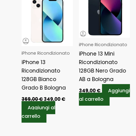
originale
attuale
era:
è:
369,00 €.
349,00 €.
iPhone Ricondizionato
iPhone Ricondizionato
iPhone 13 Mini
iPhone 13
Ricondizionato
Ricondizionato
128GB Nero Grado
128GB Bianco
AB a Bologna
Grado B Bologna
Aggiungi
349,00
€
al carrello
369,00
€
349,00
€
Aggiungi al
carrello