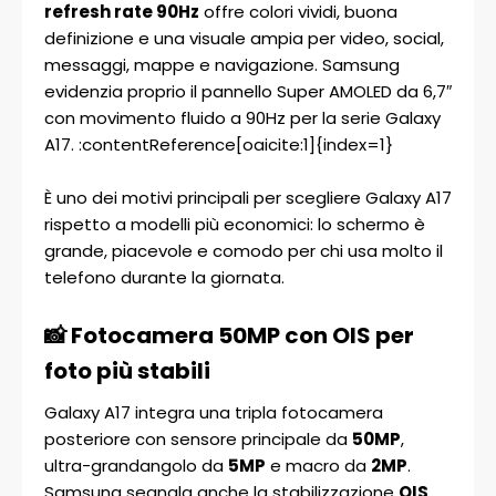
refresh rate 90Hz
offre colori vividi, buona
definizione e una visuale ampia per video, social,
messaggi, mappe e navigazione. Samsung
evidenzia proprio il pannello Super AMOLED da 6,7″
con movimento fluido a 90Hz per la serie Galaxy
A17. :contentReference[oaicite:1]{index=1}
È uno dei motivi principali per scegliere Galaxy A17
rispetto a modelli più economici: lo schermo è
grande, piacevole e comodo per chi usa molto il
telefono durante la giornata.
📸 Fotocamera 50MP con OIS per
foto più stabili
Galaxy A17 integra una tripla fotocamera
posteriore con sensore principale da
50MP
,
ultra-grandangolo da
5MP
e macro da
2MP
.
Samsung segnala anche la stabilizzazione
OIS