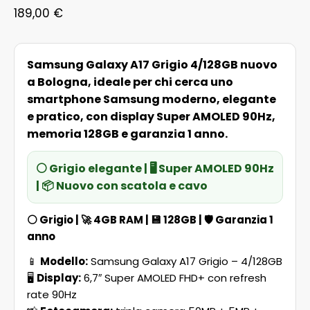
189,00
€
Samsung Galaxy A17 Grigio 4/128GB nuovo
a Bologna, ideale per chi cerca uno
smartphone Samsung moderno, elegante
e pratico, con display Super AMOLED 90Hz,
memoria 128GB e garanzia 1 anno.
⚪ Grigio elegante | 🖥️ Super AMOLED 90Hz
| 📦 Nuovo con scatola e cavo
⚪
Grigio
| 🚀
4GB RAM
| 💾
128GB
| 🛡️
Garanzia 1
anno
📱
Modello:
Samsung Galaxy A17 Grigio – 4/128GB
🖥️
Display:
6,7″ Super AMOLED FHD+ con refresh
rate 90Hz