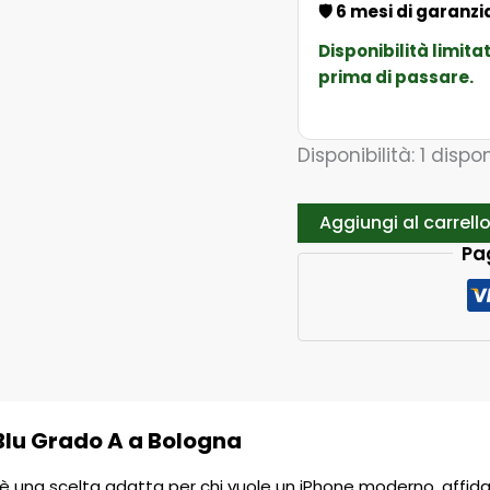
🛡️ 6 mesi di garanz
Disponibilità limita
prima di passare.
Disponibilità:
1 dispon
Aggiungi al carrell
Pa
 Blu Grado A a Bologna
è una scelta adatta per chi vuole un iPhone moderno, affidabi