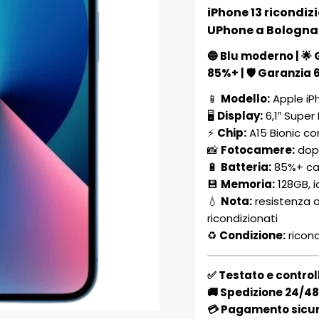
iPhone 13 ricondiz
UPhone a Bologna 
🔵
Blu moderno
| 🌟
85%+
| 🛡️
Garanzia 
📱
Modello:
Apple iPh
🖥️
Display:
6,1″ Super
⚡
Chip:
A15 Bionic co
📸
Fotocamere:
dopp
🔋
Batteria:
85%+ cap
💾
Memoria:
128GB, i
💧
Nota:
resistenza a
ricondizionati
♻️
Condizione:
ricond
✅ Testato e contro
🚚 Spedizione 24/48h
💳 Pagamento sicuro 