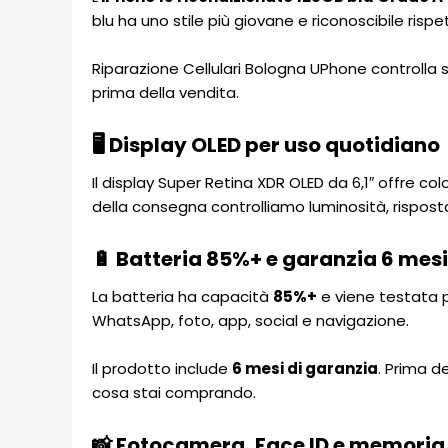
blu ha uno stile più giovane e riconoscibile rispe
Riparazione Cellulari Bologna UPhone controlla su
prima della vendita.
🖥️ Display OLED per uso quotidiano
Il display Super Retina XDR OLED da 6,1″ offre co
della consegna controlliamo luminosità, risposta
🔋 Batteria 85%+ e garanzia 6 mesi
La batteria ha capacità
85%+
e viene testata p
WhatsApp, foto, app, social e navigazione.
Il prodotto include
6 mesi di garanzia
. Prima d
cosa stai comprando.
📸 Fotocamera, Face ID e memoria