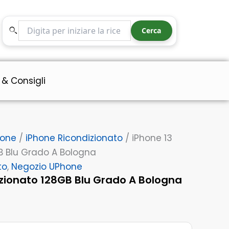
Blu
Grado
Cerca nel sito
A
Cerca
Bologna
quantità
 & Consigli
hone
/
iPhone Ricondizionato
/ iPhone 13
B Blu Grado A Bologna
to
,
Negozio UPhone
izionato 128GB Blu Grado A Bologna