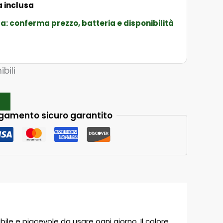
ia inclusa
ta: conferma prezzo, batteria e disponibilità
ibili
o
gamento sicuro garantito
le e piacevole da usare ogni giorno. Il colore