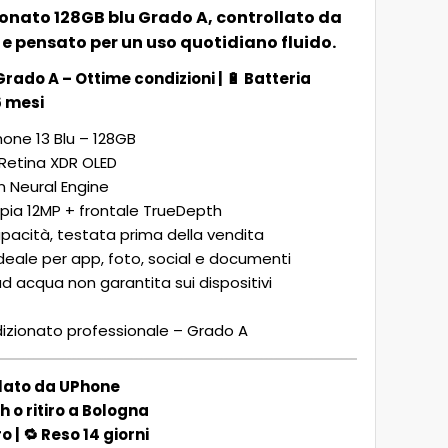
ionato 128GB blu Grado A, controllato da
e pensato per un uso quotidiano fluido.
Grado A – Ottime condizioni
| 🔋
Batteria
6 mesi
one 13 Blu – 128GB
 Retina XDR OLED
n Neural Engine
ia 12MP + frontale TrueDepth
acità, testata prima della vendita
deale per app, foto, social e documenti
d acqua non garantita sui dispositivi
izionato professionale – Grado A
llato da UPhone
 o ritiro a Bologna
| 🔁 Reso 14 giorni