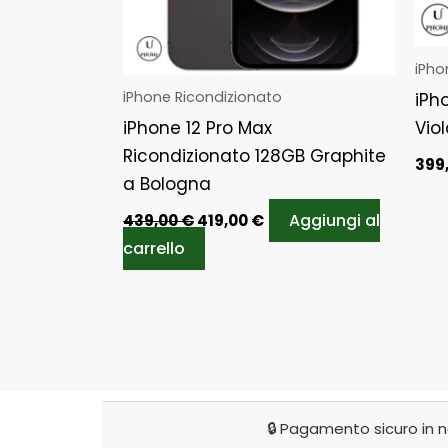
iPho
iPhone Ricondizionato
iPh
iPhone 12 Pro Max
Vio
Ricondizionato 128GB Graphite
399
a Bologna
Aggiungi al
439,00
€
419,00
€
carrello
🔒 Pagamento sicuro in 