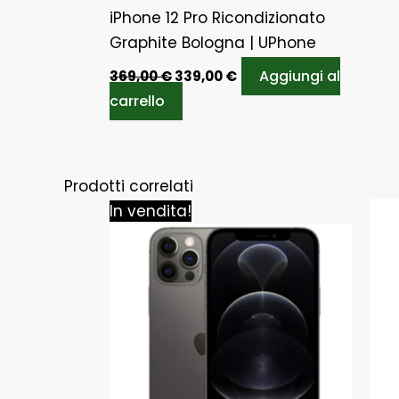
iPhone 12 Pro Ricondizionato
Graphite Bologna | UPhone
Aggiungi al
369,00
€
339,00
€
carrello
Prodotti correlati
Il
Il
In vendita!
prezzo
prezzo
originale
attuale
era:
è:
439,00 €.
419,00 €.