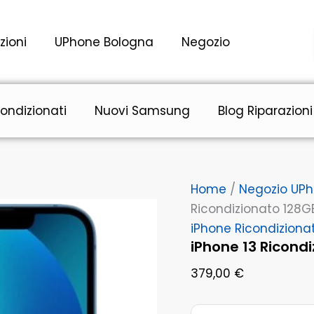
iPhone
13
Ricondizionato
zioni
UPhone Bologna
Negozio
128GB
Blu
Grado
A
Bologna
ondizionati
Nuovi Samsung
Blog Riparazioni
quantità
Home
/
Negozio UP
Ricondizionato 128G
iPhone Ricondiziona
iPhone 13 Ricond
379,00
€