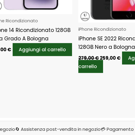
ne Ricondizionato
iPhone Ricondizionato
one 14 Ricondizionato 128GB
la Grado A Bologna
iPhone SE 2022 Ricond
128GB Nero a Bologna
Aggiungi al carrello
,00
€
Ag
279,00
€
259,00
€
carrello
negozio
🔄 Assistenza post-vendita in negozio
💳 Pagamento 