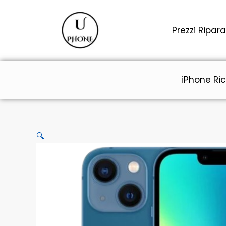
Vai
al
Prezzi Ripara
contenuto
iPhone Ric
🔍