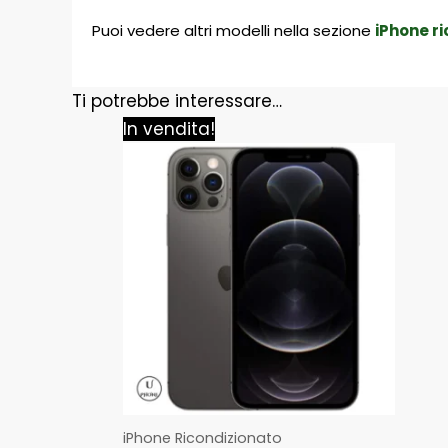
Puoi vedere altri modelli nella sezione
iPhone r
Ti potrebbe interessare…
Il
Il
In vendita!
prezzo
prezzo
originale
attuale
era:
è:
369,00 €.
339,00 €.
iPhone Ricondizionato